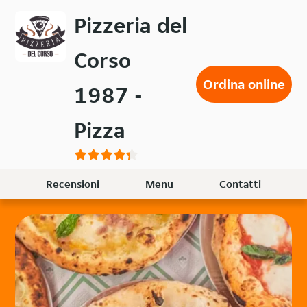
Passa
Pizzeria del
al
contenuto
Corso
principale
Ordina online
1987 -
Pizza
Recensioni
Menu
Contatti